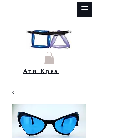
Ати Креа