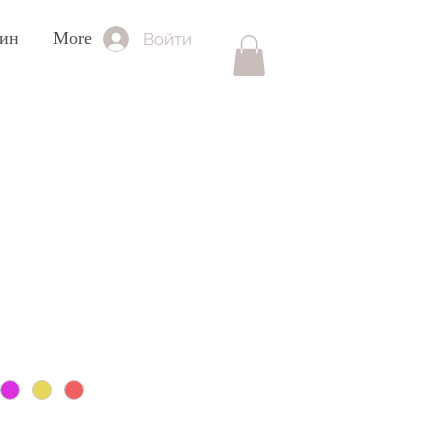
зин
More
Войти
а