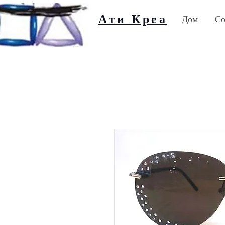
Ати Креа
Дом
Со