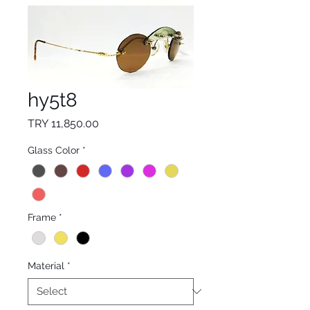
hy5t8
Price
TRY 11,850.00
Glass Color
*
Frame
*
Material
*