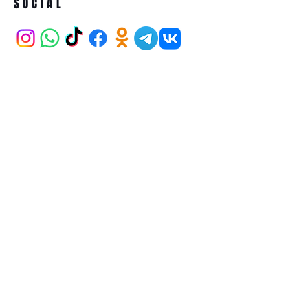
SOCIAL
ADDRESS
Iran Street Karum AVM 21/265
Kavaklıdere ANKARA
BECOME A MEMBER
Subscribe Now