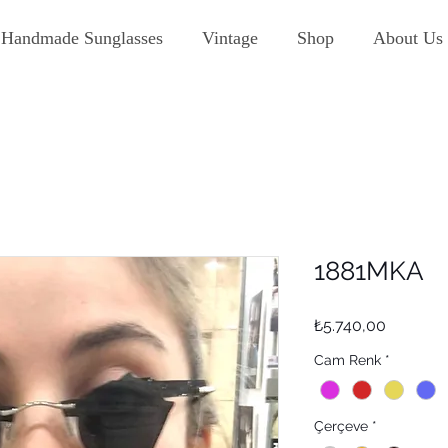
Handmade Sunglasses
Vintage
Shop
About Us
1881MKA
Fiyat
₺5.740,00
Cam Renk
*
Çerçeve
*