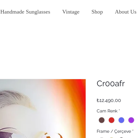
Handmade Sunglasses
Vintage
Shop
About Us
Cr00afr
Fiyat
₺12.490,00
Cam Renk
*
Frame / Çerçeve
*