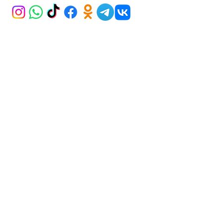
ADDRESS
İran Caddesi Karum AVM 21/265
Kavaklıdere ANKARA
BECOME A MEMBER
Subscribe Now