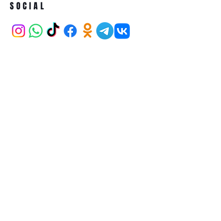
SOCIAL
ADDRESS
İran Caddesi Karum AVM 21/265
Kavaklıdere ANKARA
BECOME A MEMBER
Subscribe Now