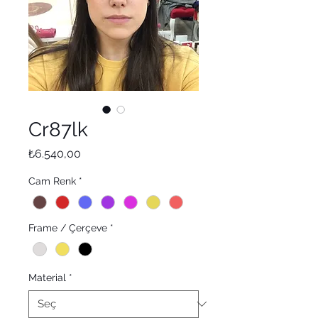
Cr87lk
Fiyat
₺6.540,00
Cam Renk
*
Frame / Çerçeve
*
Material
*