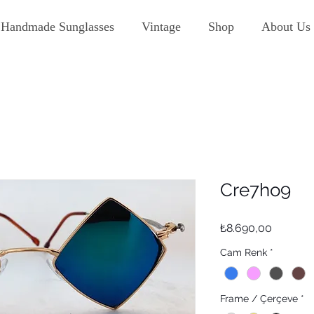
Handmade Sunglasses
Vintage
Shop
About Us
Cre7ho9
Fiyat
₺8.690,00
Cam Renk
*
Frame / Çerçeve
*