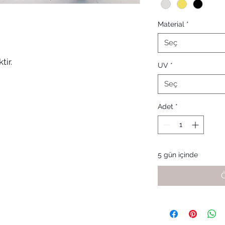
Material
*
Seç
tir.
UV
*
Seç
Adet
*
5 gün içinde
Ö