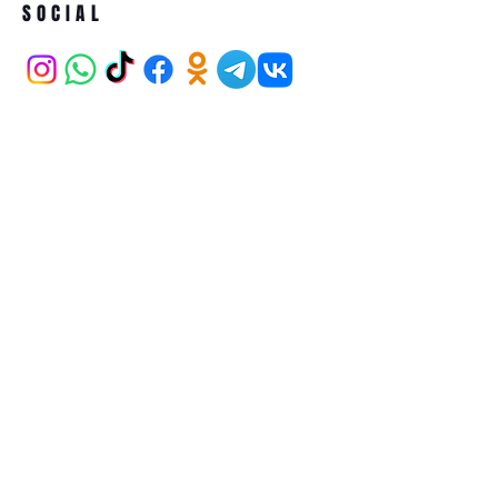
SOCIAL
ADDRESS
İran Caddesi Karum AVM 21/265
Kavaklıdere ANKARA
BECOME A MEMBER
Subscribe Now