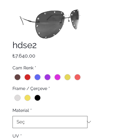
hdse2
Fiyat
₺7.640,00
Cam Renk
*
Frame / Çerçeve
*
Material
*
UV
*