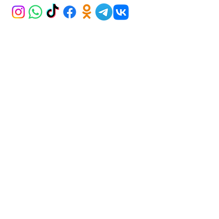
ADDRESS
İran Caddesi Karum AVM 21/265
Kavaklıdere ANKARA
BECOME A MEMBER
Subscribe Now